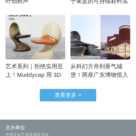
叶动秋声
于果皮的可持续材料实
验
艺术系列｜拒绝实用至
从科幻方舟到香气城
上！Muddycap 用 3D
堡！两座广东博物馆入
建模造一场家具白日梦
选 2026 全球最美博物
馆
查看更多 >
主办单位
中国文化艺术发展促进会