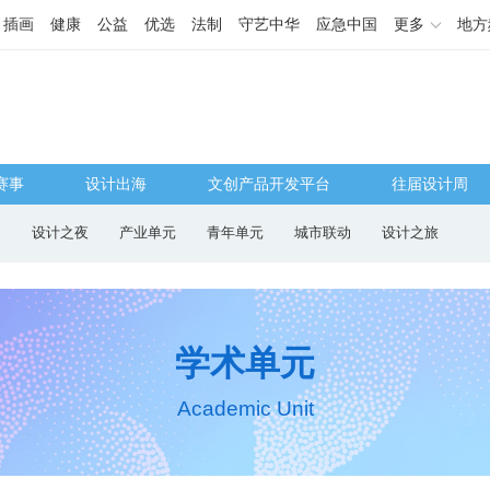
插画
健康
公益
优选
法制
守艺中华
应急中国
更多
地方
赛事
设计出海
文创产品开发平台
往届设计周
国
设计之夜
产业单元
青年单元
城市联动
设计之旅
学术单元
Academic Unit